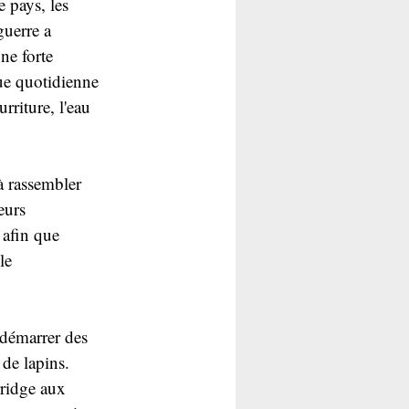
 pays, les 
guerre a 
ne forte 
ue quotidienne 
riture, l'eau 
à rassembler 
eurs 
 afin que 
le 
démarrer des 
 de lapins. 
rridge aux 