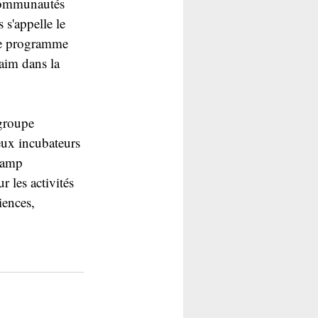
communautés 
 s'appelle le 
le programme 
faim dans la 
groupe 
eux incubateurs 
hamp 
 les activités 
iences, 