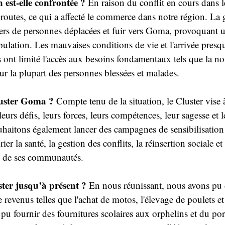
n est-elle confrontée ?
 En raison du conflit en cours dans le
 routes, ce qui a affecté le commerce dans notre région. La 
ers de personnes déplacées et fuir vers Goma, provoquant u
ulation. Les mauvaises conditions de vie et l'arrivée presq
ont limité l'accès aux besoins fondamentaux tels que la nour
our la plupart des personnes blessées et malades.
luster Goma ?
 Compte tenu de la situation, le Cluster vise 
eurs défis, leurs forces, leurs compétences, leur sagesse et l
haitons également lancer des campagnes de sensibilisation
er la santé, la gestion des conflits, la réinsertion sociale et 
n de ses communautés.
ster jusqu’à présent ?
 En nous réunissant, nous avons pu 
e revenus telles que l'achat de motos, l'élevage de poulets et
u fournir des fournitures scolaires aux orphelins et du po