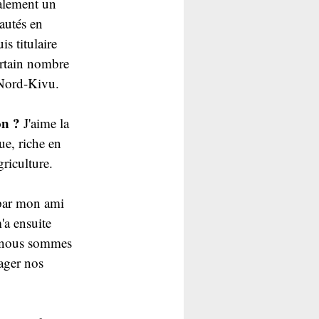
galement un 
autés en 
s titulaire 
rtain nombre 
 Nord-Kivu.
on ?
 J'aime la 
e, riche en 
griculture.
 par mon ami 
a ensuite 
s nous sommes 
ager nos 