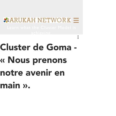
Learn what the Cluster Model is
achieving.
Cluster de Goma -
« Nous prenons
notre avenir en
main ».