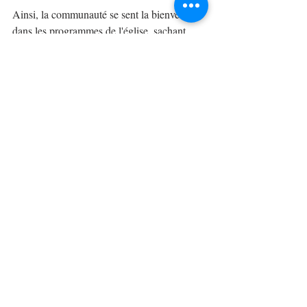
Ainsi, la communauté se sent la bienvenue 
dans les programmes de l'église, sachant 
qu'elle sera traitée avec soin et dignité. Cette 
ouverture n'a pas seulement amélioré la 
sensibilisation à la santé, mais a également 
conduit de nombreuses personnes à 
embrasser la foi. Pour cette communauté, 
l'église n'est plus considérée comme un lieu 
réservé à quelques privilégiés, mais comme 
un espace où tout le monde est accepté.
Posts récents
Voir tout